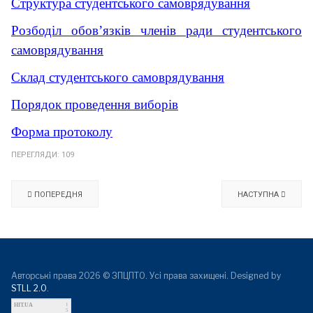
Структура студентського самоврядування
Розбоділ обов’язків членів ради студентського
самоврядування
Склад студентського самоврядування
Порядок проведення виборів
Форма протоколу
ПЕРЕГЛЯДИ: 109
ПОПЕРЕДНЯ
НАСТУПНА
Авторські права 2026 © ЗПЦПТО. Усі права захищені. Designed by
STLL 2.0
.
HIT.UA
1
5