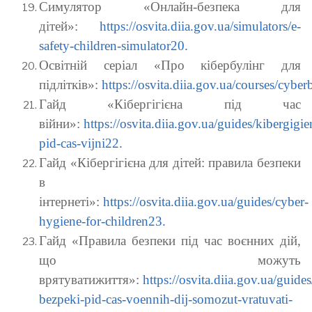
Симулятор «Онлайн-безпека для
дітей»:
https://osvita.diia.gov.ua/simulators/e-
safety-children-simulator20.
Освітній серіал «Про кібербулінг для
підлітків»:
https://osvita.diia.gov.ua/courses/cyber
Гайд «Кібергігієна під час
війни»:
https://osvita.diia.gov.ua/guides/kibergigie
pid-cas-vijni22.
Гайд «Кібергігієна для дітей: правила безпеки
в
інтернеті»:
https://osvita.diia.gov.ua/guides/cyber-
hygiene-for-children23.
Гайд «Правила безпеки під час воєнних дій,
що можуть
врятуватижиття»:
https://osvita.diia.gov.ua/guides
bezpeki-pid-cas-voennih-dij-somozut-vratuvati-