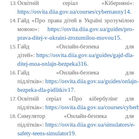
Освітній серіал «Кіберняні»:
https://osvita.diia.gov.ua/courses/cybernanny14.
Гайд «Про права дітей в Україні зрозумілою
мовою»:
https://osvita.diia.gov.ua/guides/pro-
prava-ditej-v-ukraini-zrozumilou-movou15.
Гайд «Онлайн-безпека для
дітей»:
https://osvita.diia.gov.ua/guides/gajd-dla-
ditej-moa-onlajn-bezpeka316.
Гайд «Онлайн-безпека для
підлітків»:
https://osvita.diia.gov.ua/guides/onlajn-
bezpeka-dla-pidlitkiv17.
Освітній серіал «Про кібербулінг для
підлітків»:
https://osvita.diia.gov.ua/courses/cyber
Симулятор «Онлайн-безпека для
підлітків»:
https://osvita.diia.gov.ua/simulators/e-
safety-teens-simulator19.