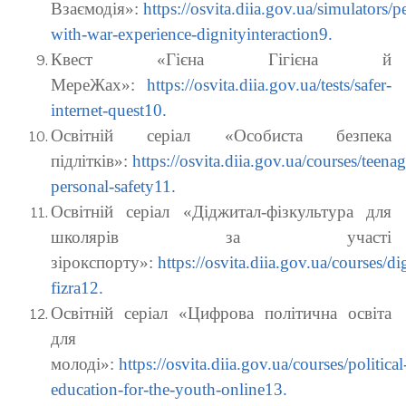
Взаємодія»:
https://osvita.diia.gov.ua/simulators/p
with-war-experience-dignityinteraction9.
Квест «Гієна Гігієна й
МереЖах»:
https://osvita.diia.gov.ua/tests/safer-
internet-quest10
.
Освітній серіал «Особиста безпека
підлітків»:
https://osvita.diia.gov.ua/courses/teenag
personal-safety11.
Освітній серіал «Діджитал-фізкультура для
школярів за участі
зірокспорту»:
https://osvita.diia.gov.ua/courses/dig
fizra12.
Освітній серіал «Цифрова політична освіта
для
молоді»:
https://osvita.diia.gov.ua/courses/political
education-for-the-youth-online13.