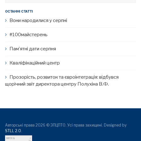
ОСТАННІ СТАТТІ
Вони народилися у серпні
#100майстерень
Пам’ятні дати серпня
Кваліфікаційний центр
Прозорість, розвиток та євроінтеграція: відбувся
щорічний звіт директора центру Полухіна В.Ф.
Авторські права 2026 © ЗПЦПТО. Усі права захищені. Designed by
STLL 2.0
.
HIT.UA
4
29