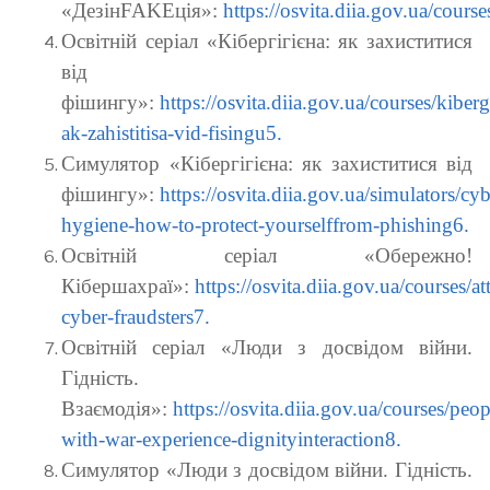
«ДезінFAKEція»:
https://osvita.diia.gov.ua/course
Освітній серіал «Кібергігієна: як захиститися
від
фішингу»:
https://osvita.diia.gov.ua/courses/kiber
ak-zahistitisa-vid-fisingu5.
Симулятор «Кібергігієна: як захиститися від
фішингу»:
https://osvita.diia.gov.ua/simulators/cyb
hygiene-how-to-protect-yourselffrom-phishing6.
Освітній серіал «Обережно!
Кібершахраї»:
https://osvita.diia.gov.ua/courses/at
cyber-fraudsters7.
Освітній серіал «Люди з досвідом війни.
Гідність.
Взаємодія»:
https://osvita.diia.gov.ua/courses/peop
with-war-experience-dignityinteraction8.
Симулятор «Люди з досвідом війни. Гідність.