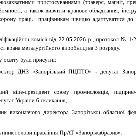
озахватними пристосуваннями (траверс, магніт, гре
йомності, а також вивчити кранове обладнання, інстру
охорону праці. працівникам швидко адаптуватися до
фікаційної комісії від 22.05.2026 р., протокол № 1/
ст крана металургійного виробництва 3 розряду.
освіту були присутні:
ктор ДНЗ «Запорізький ПЦПТО» - депутат Запорі
й віце-президент союзу промисловців, підприєм
путат України 6 скликання,
к виконавчого директора Запорізької обласної фед
пник голови правління ПрАТ «Запоріжабразив».