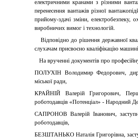
електричними кранами з різними вантаж
перенесення вантажів різної вантажопід
прийому-здачі зміни, електробезпеку, 
виробничих вимог і технологій.
Відповідно до рішення державної квалі
слухачам присвоєно кваліфікацію машині
На врученні документів про професійну 
ПОЛУХІН Володимир Федорович, дире
міської ради,
КРАЙНІЙ Валерій Григорович, Перши
роботодавців «Потенціал» - Народний Де
САПРОНОВ Валерій Іванович, заступни
роботодавців,
БЕЗШТАНЬКО Наталія Григорівна, засту