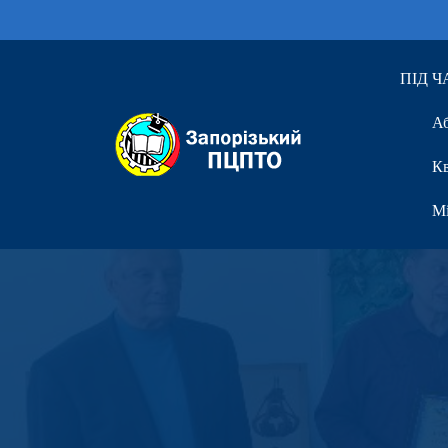
ПІД 
Аб
Кв
Мі