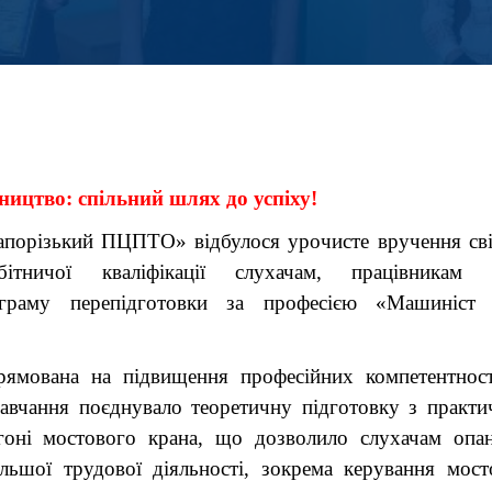
бництво: спільний шлях до успіху!
порізький ПЦПТО» відбулося урочисте вручення св
ітничої кваліфікації слухачам, працівникам
граму перепідготовки за професією «Машиніст 
мована на підвищення професійних компетентност
авчання поєднувало теоретичну підготовку з практ
ігоні мостового крана, що дозволило слухачам опа
альшої трудової діяльності, зокрема керування мос