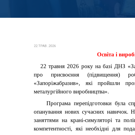
22.ТРАВ..2026
Освіта і виро
22 травня 2026 року на базі ДНЗ «За
про присвоєння (підвищення) роб
«Запоріжабразив», які пройшли про
металургійного виробництва».
Програма перепідготовки була спря
опанування нових сучасних навичок. Н
заняттями на крані-симуляторі та пол
компетентності, які необхідні для под