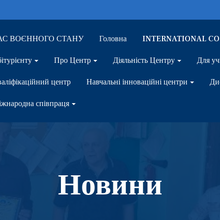
ЧАС ВОЄННОГО СТАНУ
Головна
INTERNATIONAL C
ітурієнту
Про Центр
Діяльність Центру
Для уч
аліфікаційний центр
Навчальні інноваційні центри
Ди
жнародна співпраця
Новини