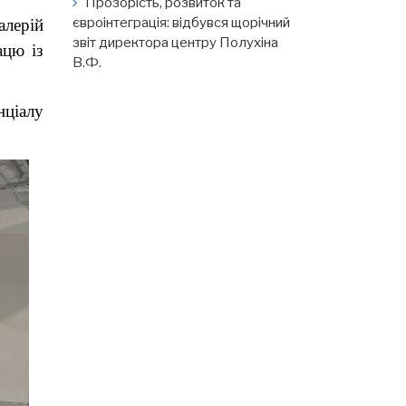
Прозорість, розвиток та
євроінтеграція: відбувся щорічний
алерій
звіт директора центру Полухіна
ацю із
В.Ф.
ціалу