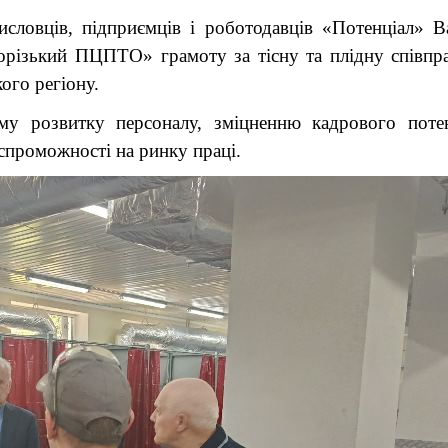
овців, підприємців і роботодавців «Потенціал» В
ізький ПЦПТО» грамоту за тісну та плідну співпр
ого регіону.
 розвитку персоналу, зміцненню кадрового потен
спроможності на ринку праці.